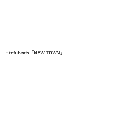
・tofubeats「NEW TOWN」