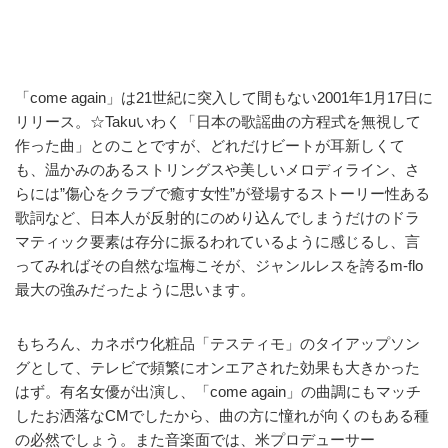
「come again」は21世紀に突入して間もない2001年1月17日に
リリース。☆Takuいわく「日本の歌謡曲の方程式を無視して
作った曲」とのことですが、どれだけビートが耳新しくて
も、温かみのあるストリングスや美しいメロディライン、さ
らには”傷心をクラブで癒す女性”が登場するストーリー性ある
歌詞など、日本人が反射的にのめり込んでしまうだけのドラ
マティック要素は存分に振るわれているように感じるし、言
ってみればその自然な塩梅こそが、ジャンルレスを誇るm-flo
最大の強みだったように思います。
もちろん、カネボウ化粧品「テスティモ」のタイアップソン
グとして、テレビで頻繁にオンエアされた効果も大きかった
はず。有名女優が出演し、「come again」の曲調にもマッチ
したお洒落なCMでしたから、曲の方に憧れが向くのもある種
の必然でしょう。また音楽面では、米プロデューサー