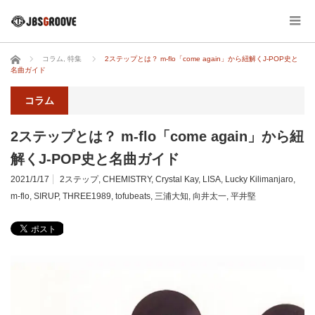
ホーム
コラム
,
特集
2ステップとは？ m-flo「come again」から紐解くJ-POP史と
名曲ガイド
コラム
2ステップとは？ m-flo「come again」から紐
解くJ-POP史と名曲ガイド
2021/1/17
2ステップ
,
CHEMISTRY
,
Crystal Kay
,
LISA
,
Lucky Kilimanjaro
,
m-flo
,
SIRUP
,
THREE1989
,
tofubeats
,
三浦大知
,
向井太一
,
平井堅