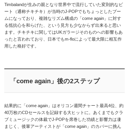
Timbalandが生みの親となり世界中で流行していた変則的なビ
ート（通称チキチキ）が当時のJ-POPでもちょっとしたブー
ムになっており、複雑なリズム構成の「come again」に対す
る抵抗心を和らげた、という見方も少なからず出来ると思い
ます。チキチキに関してはUKガラージそのものへの影響もあ
ったと言われており、日本でもm-floによって最大限に相互作
用した格好です。
「come again」後の2ステップ
結果的に「come again」はオリコン週間チャート最高4位、約
40万枚のCDセールスを記録する大ヒットに。あくまでもクラ
ブミュージックの体裁でJ-POPを席巻した功績と影響力は凄
まじく、後輩アーティストが「come again」のカバーに挑ん