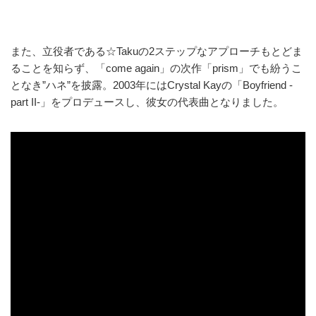
また、立役者である☆Takuの2ステップなアプローチもとどま
ることを知らず、「come again」の次作「prism」でも紛うこ
となき”ハネ”を披露。2003年にはCrystal Kayの「Boyfriend -
part II-」をプロデュースし、彼女の代表曲となりました。