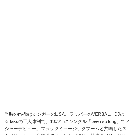
当時のm-floはシンガーのLISA、ラッパーのVERBAL、DJの
☆Takuの三人体制で、1999年にシングル「been so long」でメ
ジャーデビュー。ブラックミュージックブームと共鳴したス