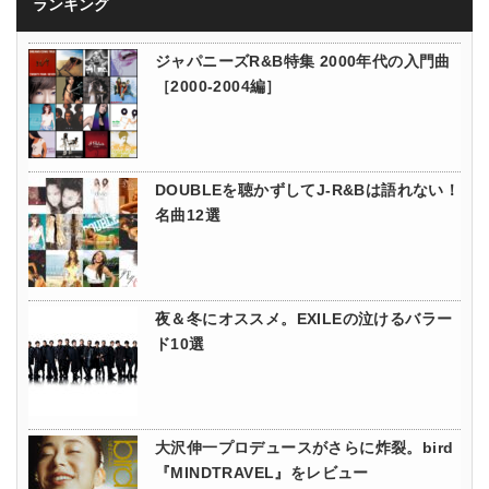
ランキング
ジャパニーズR&B特集 2000年代の入門曲
［2000-2004編］
DOUBLEを聴かずしてJ-R&Bは語れない！
名曲12選
夜＆冬にオススメ。EXILEの泣けるバラー
ド10選
大沢伸一プロデュースがさらに炸裂。bird
『MINDTRAVEL』をレビュー