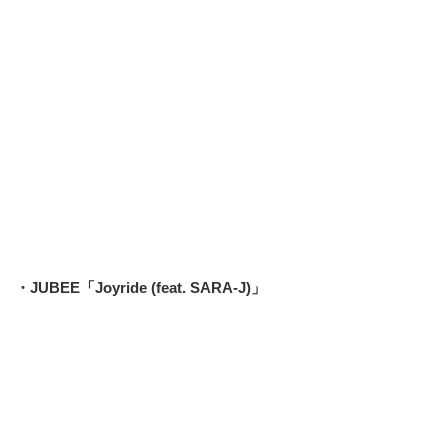
・JUBEE「Joyride (feat. SARA-J)」