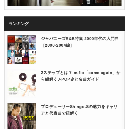
ランキング
ジャパニーズR&B特集 2000年代の入門曲
［2000-2004編］
2ステップとは？ m-flo「come again」か
ら紐解くJ-POP史と名曲ガイド
プロデューサーShingo.Sの魅力をキャリ
アと代表曲で紐解く