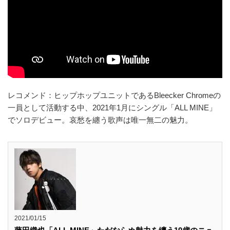
レコメンド：ヒップホップユニットであるBleecker Chromeの
一員として活動する中、2021年1月にシングル「ALL MINE」
でソロデビュー。哀愁を纏う歌声は唯一無二の魅力。
2021/01/15