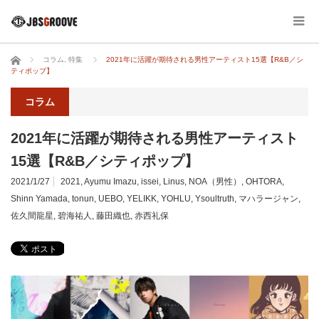
ホーム
コラム
,
特集
2021年に活躍が期待される男性アーティスト15選【R&B／シ
ティポップ】
コラム
2021年に活躍が期待される男性アーティスト
15選【R&B／シティポップ】
2021/1/27
2021
,
Ayumu Imazu
,
issei
,
Linus
,
NOA（男性）
,
OHTORA
,
Shinn Yamada
,
tonun
,
UEBO
,
YELIKK
,
YOHLU
,
Ysoultruth
,
マハラージャン
,
佐久間龍星
,
碧海祐人
,
藤田織也
,
赤西礼保