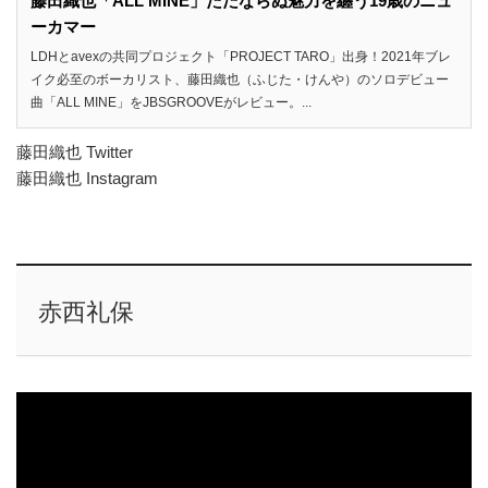
藤田織也「ALL MINE」ただならぬ魅力を纏う19歳のニュ
ーカマー
LDHとavexの共同プロジェクト「PROJECT TARO」出身！2021年ブレ
イク必至のボーカリスト、藤田織也（ふじた・けんや）のソロデビュー
曲「ALL MINE」をJBSGROOVEがレビュー。...
藤田織也 Twitter
藤田織也 Instagram
赤西礼保