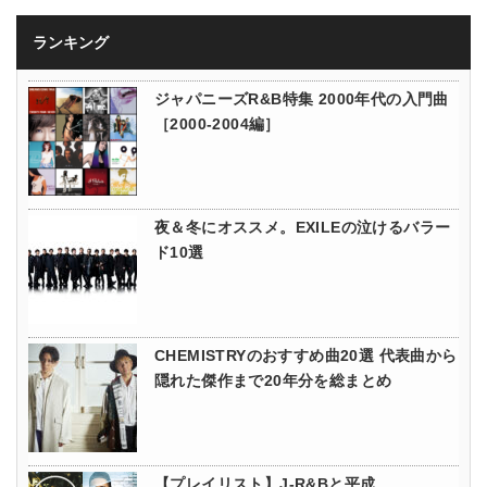
ランキング
ジャパニーズR&B特集 2000年代の入門曲
［2000-2004編］
夜＆冬にオススメ。EXILEの泣けるバラー
ド10選
CHEMISTRYのおすすめ曲20選 代表曲から
隠れた傑作まで20年分を総まとめ
【プレイリスト】J-R&Bと平成