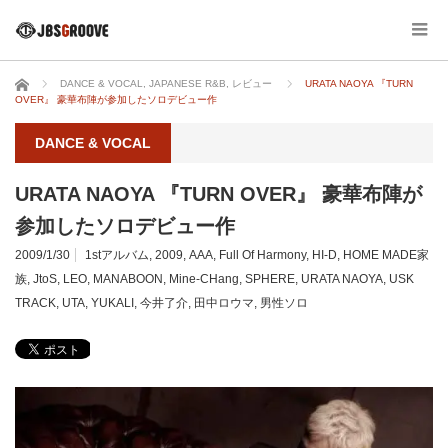
ホーム
DANCE & VOCAL
,
JAPANESE R&B
,
レビュー
URATA NAOYA 『TURN
OVER』 豪華布陣が参加したソロデビュー作
DANCE & VOCAL
URATA NAOYA 『TURN OVER』 豪華布陣が
参加したソロデビュー作
2009/1/30
1stアルバム
,
2009
,
AAA
,
Full Of Harmony
,
HI-D
,
HOME MADE家
族
,
JtoS
,
LEO
,
MANABOON
,
Mine-CHang
,
SPHERE
,
URATA NAOYA
,
USK
TRACK
,
UTA
,
YUKALI
,
今井了介
,
田中ロウマ
,
男性ソロ