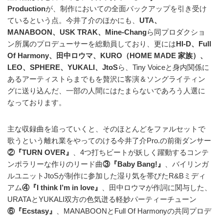
Production
が、制作においての全面バックアップを引き受け
ているという点。今井了介のほかにも、
UTA、
MANABOON、USK TRAK、Mine-Chang
ら同プロダクショ
ン所属のプロデューサーを総動員しており、更には
HI-D、Full
Of Harmony、田中ロウマ、KURO（HOME MADE 家族）、
LEO、SPHERE、YUKALI、JtoS
ら、Tiny Voiceと身内関係に
あるアーティストらまでもを贅沢に客演＆ソングライティン
グに送り込んだ、一部の人間にはたまらないであろう人選に
なっております。
主な収録曲を追っていくと、そのほとんどをファルセットで
歌うという離れ業をやってのける今井了介Pro.の前衛ダンサー
②『TURN OVER』
、4つ打ちビートが妖しく躍動するコンテ
ンポラリーな作りのリード曲
③『Baby Bang!』
、バイリンガ
ルユニットJtoSが制作に参加した湿り気を帯びたR&Bミディ
アム
④『I think I’m in love』
、田中ロウマが作詞に関与した、
URATAとYUKALI双方の色気迸る軽妙パーティーチューン
⑥『Ecstasy』
、MANABOONとFull Of Harmonyの共同プロデ