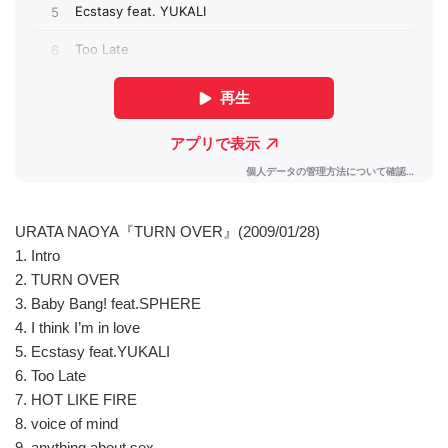
URATA NAOYA『TURN OVER』(2009/01/28)
1. Intro
2. TURN OVER
3. Baby Bang! feat.SPHERE
4. I think I’m in love
5. Ecstasy feat.YUKALI
6. Too Late
7. HOT LIKE FIRE
8. voice of mind
9. anything about sex