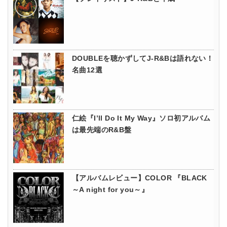
DOUBLEを聴かずしてJ-R&Bは語れない！
名曲12選
仁絵『I’ll Do It My Way』ソロ初アルバム
は最先端のR&B盤
【アルバムレビュー】COLOR 『BLACK
～A night for you～』