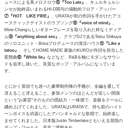
ュースによる美メロスロウ
⑥『Too Late』
、キュルキュルシ
ンセが始終這いまわるHI-D関与の扇動的フロア・アッパー
⑦『HOT LIKE FIRE』
、URATAが初の作詞を手がけたアコ
ースティックテイストのラブソング
⑧『voice of mind』
、
Mine-Changらしいギターフレーズを取り入れた粋なミディア
ム
⑨『anything about sex』
、クラブDJであるTetsu Shibuya
のソロユニット・Brisaプロデュースの清涼ハウス
⑪『Like a
tatoo』
、そしてHOME MADE 家族のKUROが作詞を担当した
変態曲
⑫『White lie』
などなど、R&Bを軸にモダンなサウン
ドを追求し抜いた、良質なポップ・アルバムになっていま
す。
とにかく冒頭でも述べた豪華制作陣の手腕が、全編を通して
冴えること冴えること。参加メンツのほとんどが近しい関係
という”お家芸”そのものの団結力・一体感で、楽曲をクールに
纏め上げてくれました。URATAはURATAで、持ち前のハイト
ーンボイスを武器にしたアバンギャルドな歌唱で、始終楽し
ませてくれました。日本版Justin Timberlakeともいえる屈指の
ポップ・ワールド、是非ご堪能あれ。