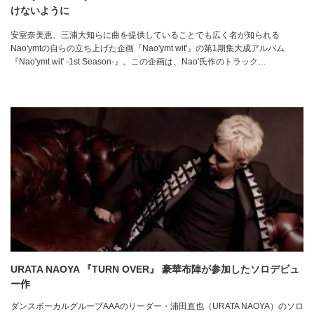
けないように
安室奈美恵、三浦大知らに曲を提供していることでも広く名が知られる
Nao'ymtの自らの立ち上げた企画『Nao'ymt wit'』の第1期集大成アルバム
『Nao'ymt wit' -1st Season-』。この企画は、Nao'氏作のトラック…
URATA NAOYA 『TURN OVER』 豪華布陣が参加したソロデビュ
ー作
ダンスボーカルグループAAAのリーダー・浦田直也（URATA NAOYA）のソロ