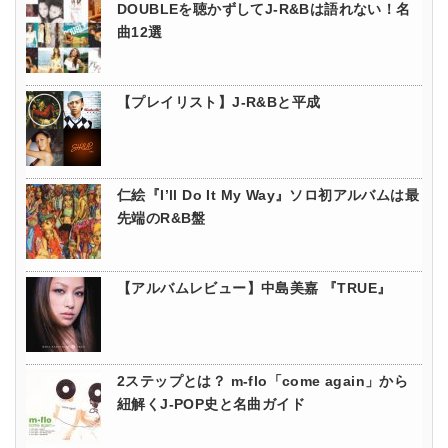
DOUBLEを聴かずしてJ-R&Bは語れない！名
曲12選
【プレイリスト】J-R&Bと平成
仁絵『I’ll Do It My Way』ソロ初アルバムは最
先端のR&B盤
【アルバムレビュー】中島美嘉 『TRUE』
2ステップとは？ m-flo「come again」から
紐解くJ-POP史と名曲ガイド