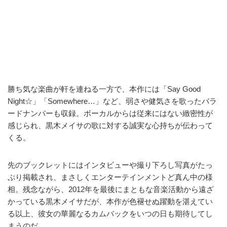
勝ち気な楽曲が軒を連ねる一方で、本作には「Say Good
Night☆」「Somewhere…」など、弱さや健気さを歌ったバラ
ードナンバーも収録。ボーカルからは従来にはない緻密性が
感じられ、黒木メイサの歌に対する誠実な心持ちが伝わって
くる。
先のブックレットにはインタビューや撮り下ろし写真がたっ
ぷり掲載され、まさしくエンターテインメントど真ん中の様
相。残念ながら、2012年を最後にまともな音楽活動から遠ざ
かっている黒木メイサだが、本作が色褪せぬ躍動を湛えてい
る以上、彼女の華麗なるカムバックをいつの日も期待してし
まうのだ。