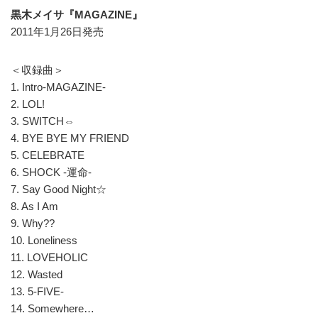
黒木メイサ『MAGAZINE』
2011年1月26日発売
＜収録曲＞
1. Intro-MAGAZINE-
2. LOL!
3. SWITCH⇔
4. BYE BYE MY FRIEND
5. CELEBRATE
6. SHOCK -運命-
7. Say Good Night☆
8. As I Am
9. Why??
10. Loneliness
11. LOVEHOLIC
12. Wasted
13. 5-FIVE-
14. Somewhere…