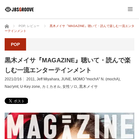
ホーム
POP
,
レビュー
黒木メイサ『MAGAZINE』聴いて・読んで楽しむ一流エンタ
ーテインメント
POP
黒木メイサ『MAGAZINE』聴いて・読んで楽
しむ一流エンターテインメント
2021/2/16
2011
,
Jeff Miyahara
,
JUNE
,
MOMO "mochA" N. (mochA)
,
Nao'ymt
,
U-Key zone
,
カミカオル
,
女性ソロ
,
黒木メイサ