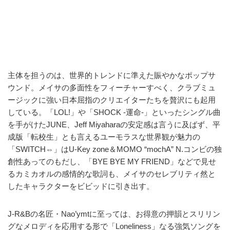
主体を担うのは、世界的トレンドに準えた賑やかなポップサ
ウンド。メイサの多面性をフィーチャーすべく、クラブミュ
ージックに強い日本屈指のクリエイターたちを贅沢にも起用
している。「LOL!」や「SHOCK -運命-」といったシングル曲
を手がけたJUNE、Jeff Miyaharaの安定感は言うに及ばず、平
成版「転校生」とも言えるユーモラスな世界観が魅力の
「SWITCH⇔」はU-Key zone＆MOMO “mochA” N.コンビの独
創性あってのもだし、「BYE BYE MY FRIEND」などで見せ
るカミカオルの感情的な歌詞も、メイサのセレブリティ然と
したキャラクターをビビッドに引き出す。
J-R&Bの名匠・Nao’ymtに至っては、お得意の押韻とスリリン
グなメロディを応用する形で「Loneliness」なる強気ソングを