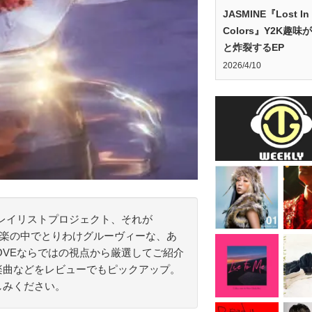
JASMINE『Lost In
Colors』Y2K趣味
と炸裂するEP
2026/4/10
プレイリストプロジェクト、それが
れる邦楽の中でとりわけグルーヴィーな、あ
OVEならではの視点から厳選してご紹介
楽曲などをレビューでもピックアップ。
しみください。