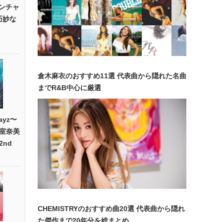
”ワンチャ
巧妙な
倉木麻衣のおすすめ11選 代表曲から隠れた名曲
までR&B中心に厳選
ayz〜
室奈美
nd
CHEMISTRYのおすすめ曲20選 代表曲から隠れ
た傑作まで20年分を総まとめ