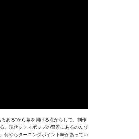
あるある”から幕を開ける点からして、制作
る。現代シティポップの背景にあるのんび
、何やらターニングポイント味があってい