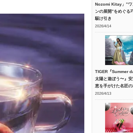
Nozomi Kitay」
ンの展開”をめぐる
駆け引き
2026/4/14
TIGER『Summer d
太陽と遊ぼう〜』安
恵を手がけた名匠の2
2026/4/13