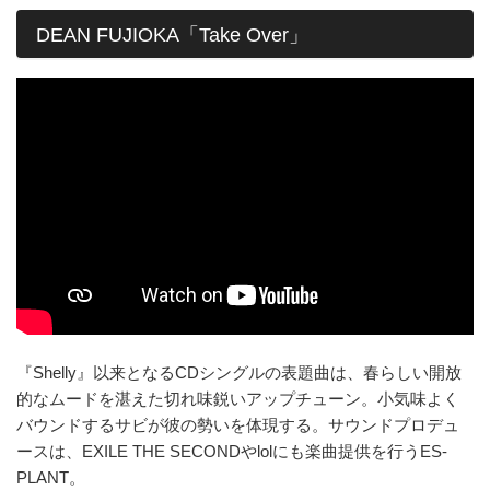
DEAN FUJIOKA「Take Over」
『Shelly』以来となるCDシングルの表題曲は、春らしい開放
的なムードを湛えた切れ味鋭いアップチューン。小気味よく
バウンドするサビが彼の勢いを体現する。サウンドプロデュ
ースは、EXILE THE SECONDやlolにも楽曲提供を行うES-
PLANT。