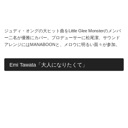
ジュディ・オングの大ヒット曲をLittle Glee Monsterのメンバ
ー二名が優雅にカバー。プロデューサーに松尾潔、サウンド
アレンジにはMANABOONと、メロウに明るい面々が参加。
Emi Tawata「大人になりたくて」