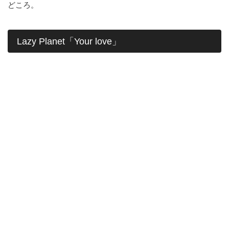
どころ。
Lazy Planet「Your love」