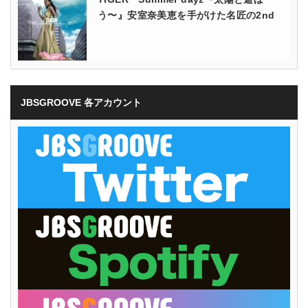
う〜』安室奈美恵を手がけた名匠の2nd
JBSGROOVE 各アカウント