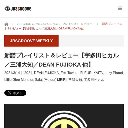
ホーム
JBSGROOVE WEEKLY
,
SINGLE
,
プレイリスト
,
レビュー
新譜プレイリス
ト＆レビュー【宇多田ヒカル／三浦大知／DEAN FUJIOKA 他】
JBSGROOVE WEEKLY
新譜プレイリスト＆レビュー【宇多田ヒカル
／三浦大知／DEAN FUJIOKA 他】
2021/3/14
2021
,
DEAN FUJIOKA
,
Emi Tawata
,
FLEUR
,
KAITA
,
Lazy Planet
,
Little Glee Monster
,
Sala
,
[Meteor] MEIRI
,
三浦大知
,
宇多田ヒカル