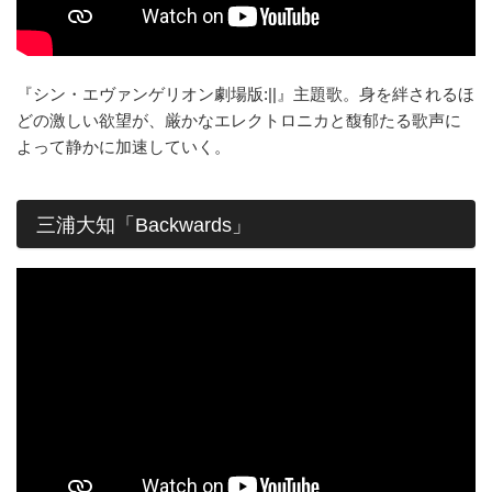
『シン・エヴァンゲリオン劇場版:||』主題歌。身を絆されるほ
どの激しい欲望が、厳かなエレクトロニカと馥郁たる歌声に
よって静かに加速していく。
三浦大知「Backwards」