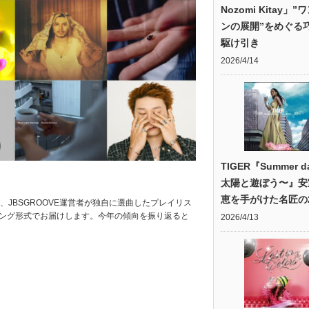
Nozomi Kitay」
ンの展開”をめぐる
駆け引き
2026/4/14
TIGER『Summer d
太陽と遊ぼう〜』安
恵を手がけた名匠の2
、JBSGROOVE運営者が独自に選曲したプレイリス
キング形式でお届けします。今年の傾向を振り返ると
2026/4/13