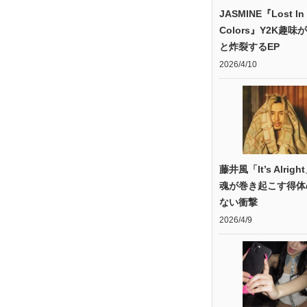
JASMINE『Lost In
Colors』Y2K趣味
と炸裂するEP
2026/4/10
藤井風「It’s Alrig
魂が巻き起こす得体
ない衝撃
2026/4/9