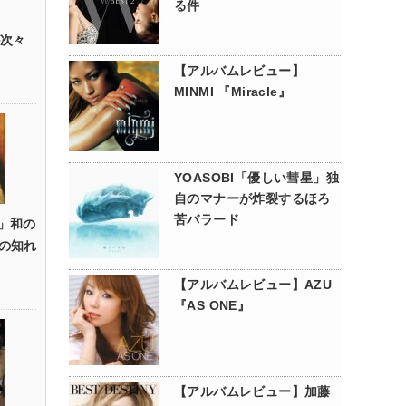
る件
が次々
【アルバムレビュー】
MINMI 『Miracle』
YOASOBI「優しい彗星」独
自のマナーが炸裂するほろ
苦バラード
ht」和の
の知れ
【アルバムレビュー】AZU
『AS ONE』
【アルバムレビュー】加藤