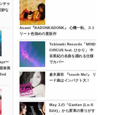
”ワンチャ
巧妙な
Asami『BADONKADONK』 心機一転、スト
リート色強めの意欲作
Tokimeki Records「MIND
CIRCUS feat. ひかり」 中
谷美紀の名曲を踊れる仕様
ayz〜
でカバー
室奈美
nd
倉木麻衣 『touch Me!』 リ
ード曲はインパクト大！
May J.の「Garden (Lo-fi
Edit)」から変革の香りがす