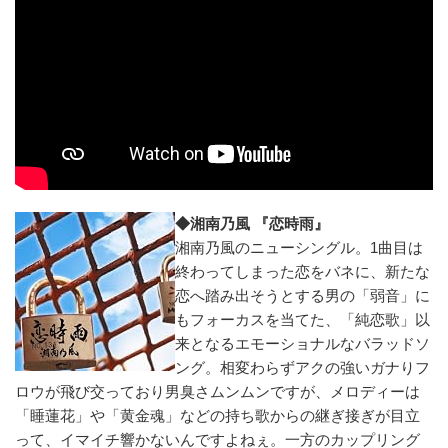
◆湘南乃風 『恋時雨』
湘南乃風のニューシングル。1曲目は
終わってしまった恋をバネに、新たな
恋へ踏み出そうとする男の「弱音」に
もフォーカスを当てた、「純恋歌」以
来となるエモーショナルなバラッドソ
ング。相変わらずアクの強いガナりフ
ロウが飛び交っており男臭さムンムンですが、メロディーは
「睡蓮花」や「黄金魂」などの持ち歌からの継ぎ接ぎが目立
って、イマイチ響かないんですよねぇ。一方のカップリング