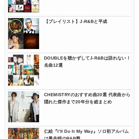
【プレイリスト】J-R&Bと平成
DOUBLEを聴かずしてJ-R&Bは語れない！
名曲12選
CHEMISTRYのおすすめ曲20選 代表曲から
隠れた傑作まで20年分を総まとめ
仁絵『I’ll Do It My Way』ソロ初アルバム
は最先端のR&B盤