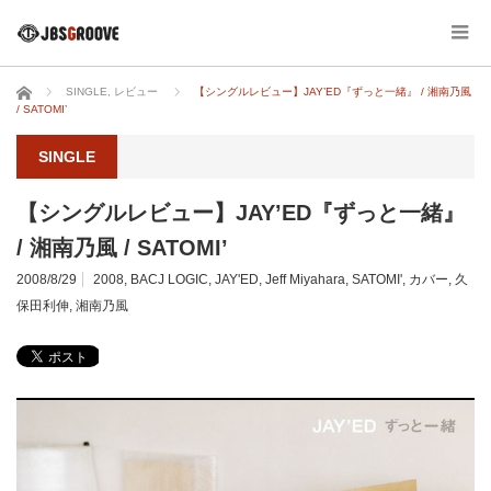
ホーム
SINGLE
,
レビュー
【シングルレビュー】JAY’ED『ずっと一緒』 / 湘南乃風
/ SATOMI’
SINGLE
【シングルレビュー】JAY’ED『ずっと一緒』
/ 湘南乃風 / SATOMI’
2008/8/29
2008
,
BACJ LOGIC
,
JAY'ED
,
Jeff Miyahara
,
SATOMI'
,
カバー
,
久
保田利伸
,
湘南乃風