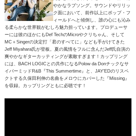
やかなラブソング。サウンドやリリッ
ク面において、前作以上にポップ・フ
ィールドへと傾倒し、誰の心にも沁み
る柔らかな世界観がむしろ魅力担っています。プロデューサ
ーには彼のほかにもDef TechのMicroやクリちゃん、そして
MC＋Singerの決定打「君のすべてに」なども手がけてきた
Jeff Miyahara氏が登板。夏の風情をフルに含んだJeff氏自演の
爽やかなギターカッティングが素敵すぎます！カップリング
には、BACH LOGICとの共作になるPolow da Donチックなサ
イバーミッドR&B『This Summertime』と、JAY’EDのリスペ
クトする久保田利伸の名曲をメロウにカバーした『Missing』
を収録。カップリングともに必聴です！