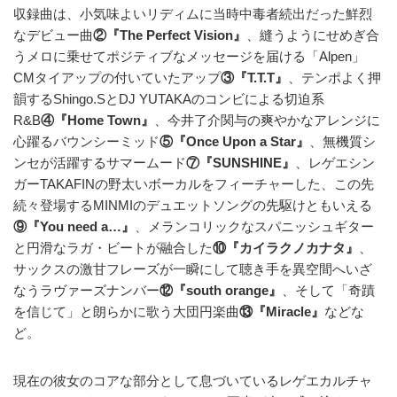
収録曲は、小気味よいリディムに当時中毒者続出だった鮮烈
なデビュー曲
②『The Perfect Vision』
、縫うようにせめぎ合
うメロに乗せてポジティブなメッセージを届ける「Alpen」
CMタイアップの付いていたアップ
③『T.T.T』
、テンポよく押
韻するShingo.SとDJ YUTAKAのコンビによる切迫系
R&B
④『Home Town』
、今井了介関与の爽やかなアレンジに
心躍るバウンシーミッド
⑤『Once Upon a Star』
、無機質シ
ンセが活躍するサマームード
⑦『SUNSHINE』
、レゲエシン
ガーTAKAFINの野太いボーカルをフィーチャーした、この先
続々登場するMINMIのデュエットソングの先駆けともいえる
⑨『You need a…』
、メランコリックなスパニッシュギター
と円滑なラガ・ビートが融合した
⑩『カイラクノカナタ』
、
サックスの激甘フレーズが一瞬にして聴き手を異空間へいざ
なうラヴァーズナンバー
⑫『south orange』
、そして「奇蹟
を信じて」と朗らかに歌う大団円楽曲
⑬『Miracle』
などな
ど。
現在の彼女のコアな部分として息づいているレゲエカルチャ