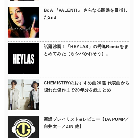
BoA 『VALENTI』 さらなる躍進を目指し
た2nd
話題沸騰！「HEYLAS」の秀逸Remixをま
とめてみた（らシバかれそう）。
CHEMISTRYのおすすめ曲20選 代表曲から
隠れた傑作まで20年分を総まとめ
新譜プレイリスト&レビュー【DA PUMP／
向井太一／ZIN 他】