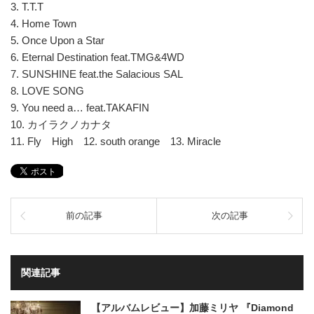
3. T.T.T
4. Home Town
5. Once Upon a Star
6. Eternal Destination feat.TMG&4WD
7. SUNSHINE feat.the Salacious SAL
8. LOVE SONG
9. You need a… feat.TAKAFIN
10. カイラクノカナタ
11. Fly High 12. south orange 13. Miracle
前の記事
次の記事
関連記事
【アルバムレビュー】加藤ミリヤ 『Diamond