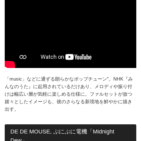
「music」などに通ずる朗らかなポップチューン”。NHK『み
んなのうた』に起用されているだけあり、メロディや振り付
けは幅広い層が気軽に楽しめる仕様に。ファルセットが放つ
嬉々としたイメージも、彼のさらなる新境地を鮮やかに描き
出す。
DE DE MOUSE, ぷにぷに電機「Midnight
Dew」