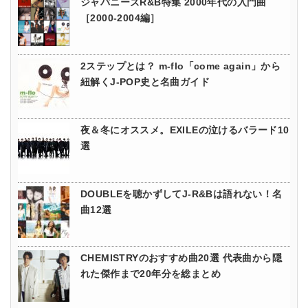
ジャパニーズR&B特集 2000年代の入門曲
［2000-2004編］
2ステップとは？ m-flo「come again」から
紐解くJ-POP史と名曲ガイド
夜＆冬にオススメ。EXILEの泣けるバラード10
選
DOUBLEを聴かずしてJ-R&Bは語れない！名
曲12選
CHEMISTRYのおすすめ曲20選 代表曲から隠
れた傑作まで20年分を総まとめ