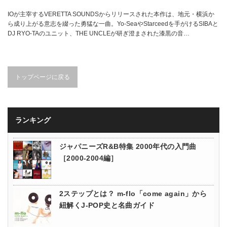
IOが主宰するVERETTA SOUNDSからリリースされた本作は、地元・横浜か
ら成り上がる意志を綴った勇猛な一曲。Yo-SeaやStarceedを手がけるSIBAと
DJ RYO-TAのユニット、THE UNCLEが研ぎ澄まされた漆黒の音…
トップページに戻る
ランキング
ジャパニーズR&B特集 2000年代の入門曲
［2000-2004編］
2ステップとは？ m-flo「come again」から
紐解くJ-POP史と名曲ガイド