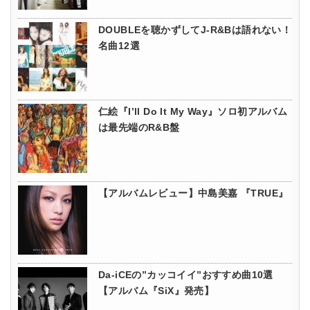
DOUBLEを聴かずしてJ-R&Bは語れない！
名曲12選
仁絵『I’ll Do It My Way』ソロ初アルバム
は最先端のR&B盤
【アルバムレビュー】中島美嘉 『TRUE』
Da-iCEの”カッコイイ”おすすめ曲10選
【アルバム『SiX』発売】