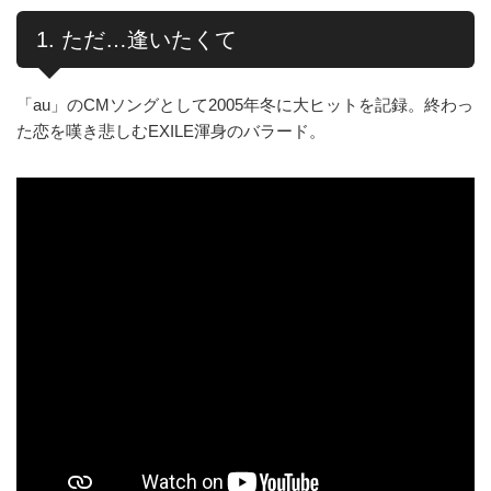
1. ただ…逢いたくて
「au」のCMソングとして2005年冬に大ヒットを記録。終わっ
た恋を嘆き悲しむEXILE渾身のバラード。