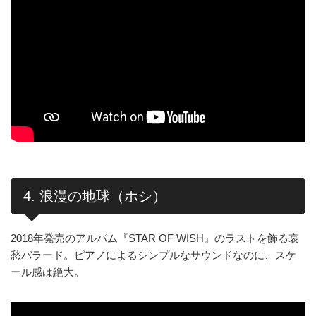
4. 浪漫の地球（ホシ）
2018年発売のアルバム『STAR OF WISH』のラストを飾る哀
愁バラード。ピアノによるシンプルなサウンドなのに、スケ
ール感は絶大。