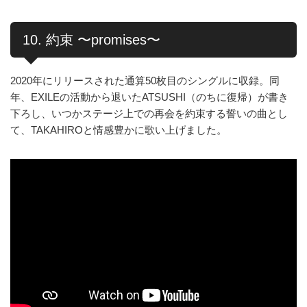
10. 約束 〜promises〜
2020年にリリースされた通算50枚目のシングルに収録。同
年、EXILEの活動から退いたATSUSHI（のちに復帰）が書き
下ろし、いつかステージ上での再会を約束する誓いの曲とし
て、TAKAHIROと情感豊かに歌い上げました。