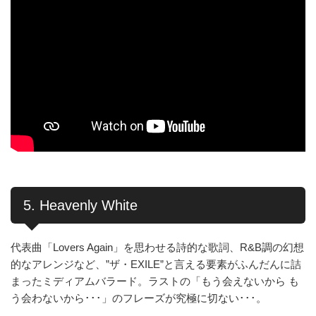
5. Heavenly White
代表曲「Lovers Again」を思わせる詩的な歌詞、R&B調の幻想
的なアレンジなど、”ザ・EXILE”と言える要素がふんだんに詰
まったミディアムバラード。ラストの「もう会えないから も
う会わないから･･･」のフレーズが究極に切ない･･･。