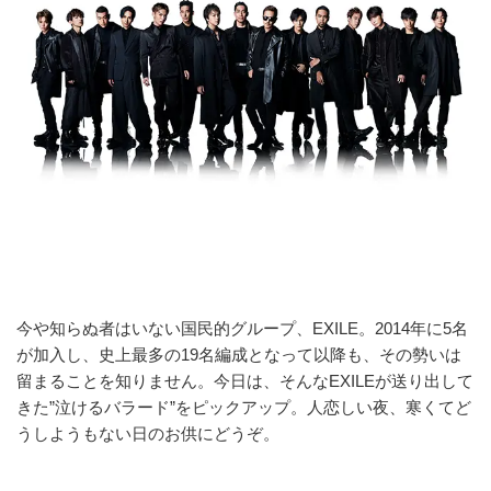
今や知らぬ者はいない国民的グループ、EXILE。2014年に5名
が加入し、史上最多の19名編成となって以降も、その勢いは
留まることを知りません。今日は、そんなEXILEが送り出して
きた”泣けるバラード”をピックアップ。人恋しい夜、寒くてど
うしようもない日のお供にどうぞ。