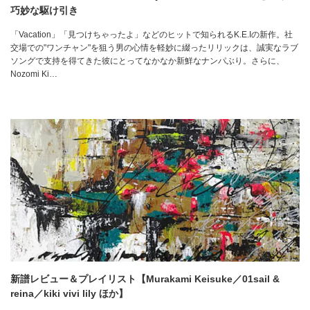
巧妙な駆け引き
「Vacation」「見つけちゃったよ」などのヒットで知られるK.E.Iの新作。社
交場での"ワンチャン"を狙う男の心情を軽妙に綴ったリリックは、誠実なラブ
ソングで支持を得てきた彼にとってなかなか新鮮なナンパぶり。さらに、
Nozomi Ki…
新譜レビュー＆プレイリスト【Murakami Keisuke／01sail &
reina／kiki vivi lily ほか】