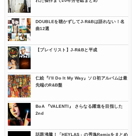
れた傑作まで20年分を総まとめ
DOUBLEを聴かずしてJ-R&Bは語れない！名
曲12選
【プレイリスト】J-R&Bと平成
仁絵『I’ll Do It My Way』ソロ初アルバムは最
先端のR&B盤
BoA 『VALENTI』 さらなる躍進を目指した
2nd
話題沸騰！「HEYLAS」の秀逸Remixをまとめ