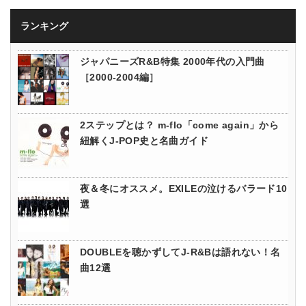
ランキング
ジャパニーズR&B特集 2000年代の入門曲
［2000-2004編］
2ステップとは？ m-flo「come again」から
紐解くJ-POP史と名曲ガイド
夜＆冬にオススメ。EXILEの泣けるバラード10
選
DOUBLEを聴かずしてJ-R&Bは語れない！名
曲12選