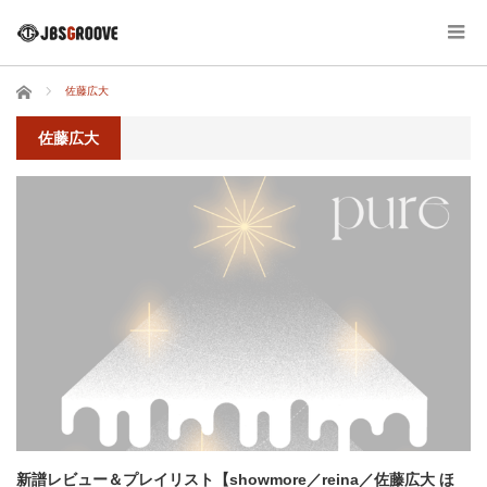
ホーム
佐藤広大
佐藤広大
新譜レビュー＆プレイリスト【showmore／reina／佐藤広大 ほ