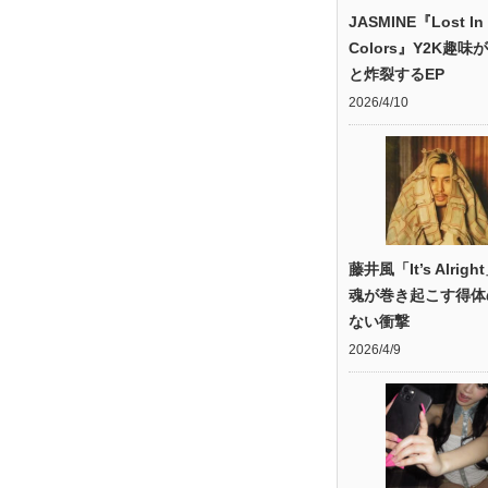
JASMINE『Lost In
Colors』Y2K趣味
と炸裂するEP
2026/4/10
藤井風「It’s Alrig
魂が巻き起こす得体
ない衝撃
2026/4/9