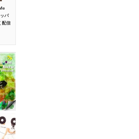
Me
ラッパ
く配信