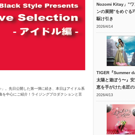
Nozomi Kitay」
ンの展開”をめぐる
駆け引き
2026/4/14
TIGER『Summer d
太陽と遊ぼう〜』安
恵を手がけた名匠の2
イドル編-」。先日公開した第一弾に続き、本日はアイドル系
曲を中心にご紹介！ライジングプロダクションと言
2026/4/13