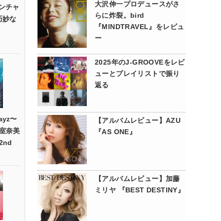
大沢伸一プロデュースがさ
”ワンチャ
らに炸裂。bird
巧妙な
『MINDTRAVEL』をレビュ
ー
2025年のJ-GROOVEをレビ
ューとプレイリストで振り
返る
ayz〜
【アルバムレビュー】AZU
室奈美
『AS ONE』
nd
【アルバムレビュー】加藤
ミリヤ 『BEST DESTINY』