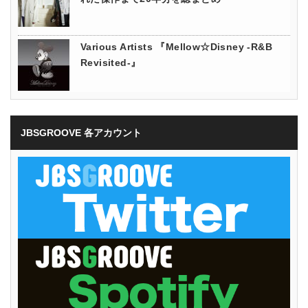
Various Artists 『Mellow☆Disney -R&B
Revisited-』
JBSGROOVE 各アカウント