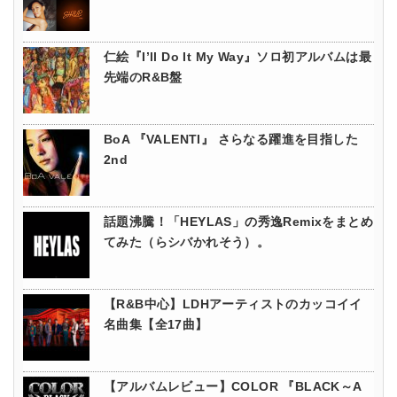
仁絵『I’ll Do It My Way』ソロ初アルバムは最
先端のR&B盤
BoA 『VALENTI』 さらなる躍進を目指した
2nd
話題沸騰！「HEYLAS」の秀逸Remixをまとめ
てみた（らシバかれそう）。
【R&B中心】LDHアーティストのカッコイイ
名曲集【全17曲】
【アルバムレビュー】COLOR 『BLACK～A