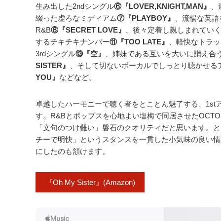
生み出した2ndシングル
⑥『LOVER,KNIGHT,MAN』
、
綴った虚ろなミディアム
⑦『PLAYBOY』
、流暢な英語
R&B
⑧『SECRET LOVE』
、後々定着し親しまれていく
するチキチキナンバー
⑪『TOO LATE』
、軽快なトラッ
3rdシングル
⑬『空』
、姉妹である互いを大いに讃え合
SISTER』
、そして切ないボーカルでしっとり聴かせる
YOU』
などなど。
卓越したハーモニーで聴く者をとことん魅了する、1st
す。R&Bとポップスを心地よい塩梅で同居させたOCTO
「文句のつけ難い」磐石のクオリティだと思います。と
チーで明快」というスタンスを一貫した小気味の良い情
にしたのも頷けます。
『Oh My Sister』(Amazon)