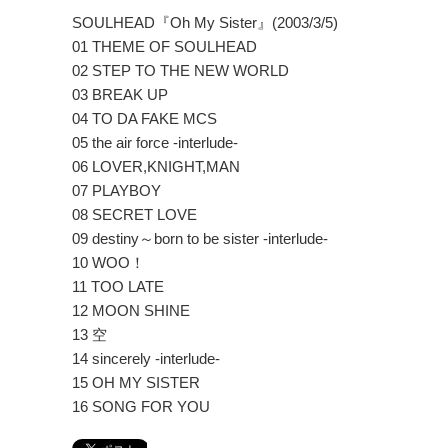
SOULHEAD『Oh My Sister』(2003/3/5)
01 THEME OF SOULHEAD
02 STEP TO THE NEW WORLD
03 BREAK UP
04 TO DA FAKE MCS
05 the air force -interlude-
06 LOVER,KNIGHT,MAN
07 PLAYBOY
08 SECRET LOVE
09 destiny～born to be sister -interlude-
10 WOO！
11 TOO LATE
12 MOON SHINE
13 空
14 sincerely -interlude-
15 OH MY SISTER
16 SONG FOR YOU