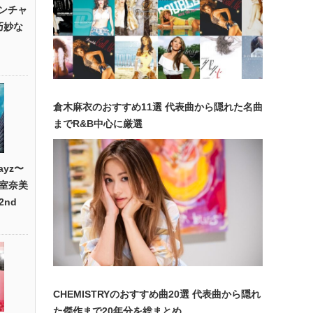
”ワンチャ
巧妙な
倉木麻衣のおすすめ11選 代表曲から隠れた名曲
までR&B中心に厳選
ayz〜
室奈美
nd
CHEMISTRYのおすすめ曲20選 代表曲から隠れ
た傑作まで20年分を総まとめ