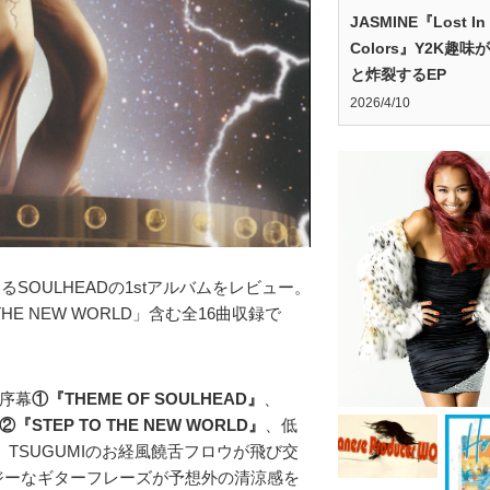
JASMINE『Lost In
Colors』Y2K趣味
と炸裂するEP
2026/4/10
るSOULHEADの1stアルバムをレビュー。
E NEW WORLD」含む全16曲収録で
序幕
①『THEME OF SOULHEAD』
、
②『STEP TO THE NEW WORLD』
、低
、TSUGUMIのお経風饒舌フロウが飛び交
ジーなギターフレーズが予想外の清涼感を