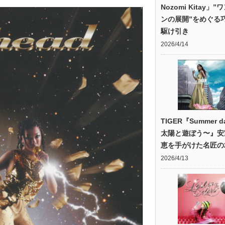
Nozomi Kitay」
ンの展開”をめぐる
駆け引き
2026/4/14
TIGER『Summer d
太陽と遊ぼう〜』安
恵を手がけた名匠の2
2026/4/13