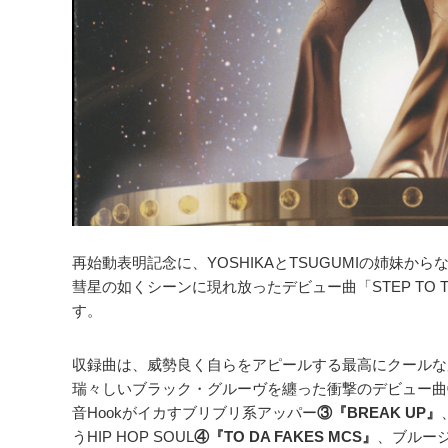
再始動表明記念に、YOSHIKAとTSUGUMIの姉妹からな
彗星の如くシーンに現れ放ったデビュー曲「STEP TO TH
す。
収録曲は、威勢良く自らをアピールする最高にクールな
瑞々しいブラック・グルーヴを纏った衝撃のデビュー曲
音Hookがイカすブリブリ系アッパー
③『BREAK UP』
うHIP HOP SOUL
④『TO DA FAKES MCS』
、ブルー