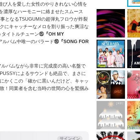
遊び人を愛した女性のやりきれない心情を
を濃厚なハーモニーに絡ませたスムース
事となるTSUGUMIの超弾丸フロウが炸裂
クにキャッチーなメロを割り振った爽涼な
うタイトルチューン
⑮『OH MY
アルバム中唯一のバラード
⑯『SONG FOR
アルバムながら非常に完成度の高い名盤で
PUSSYによるサウンドも絶品で、まさに
にかくこの「確かに黒いんだけど、キャッ
致！同業者を含む当時の世間の心を鷲掴み