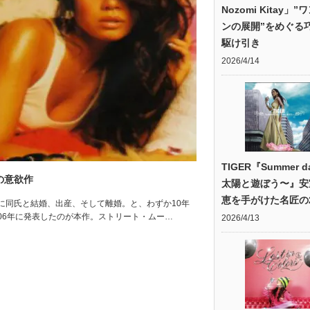
Nozomi Kitay」
ンの展開”をめぐる
駆け引き
2026/4/14
TIGER『Summer d
めの意欲作
太陽と遊ぼう〜』安
恵を手がけた名匠の2
わし、後に同氏と結婚、出産、そして離婚。と、わずか10年
006年に発表したのが本作。ストリート・ムー…
2026/4/13