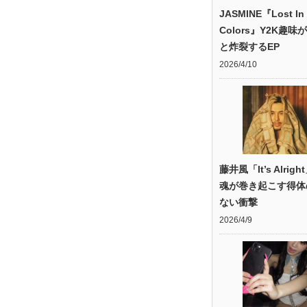
JASMINE『Lost In
Colors』Y2K趣味
と炸裂するEP
2026/4/10
藤井風「It’s Alrig
魂が巻き起こす得体
ない衝撃
2026/4/9