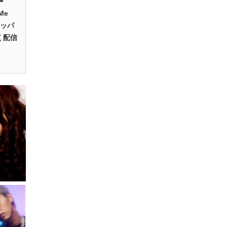
Me
ラッパ
く配信