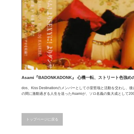
Asami『BADONKADONK』 心機一転、ストリート色強
dos、Kiss Destinationのメンバーとして小室哲哉と活動を交
の間に激動過ぎる人生を送ったAsamiが、ソロ名義の集大成として2
トップページに戻る