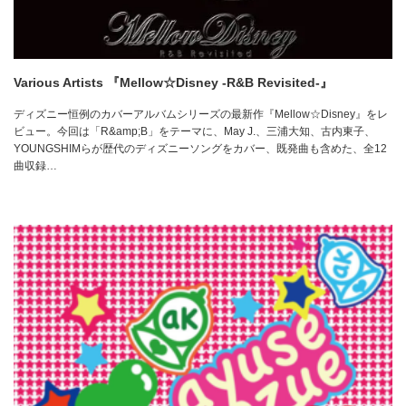
Various Artists 『Mellow☆Disney -R&B Revisited-』
ディズニー恒例のカバーアルバムシリーズの最新作『Mellow☆Disney』をレ
ビュー。今回は「R&amp;B」をテーマに、May J.、三浦大知、古内東子、
YOUNGSHIMらが歴代のディズニーソングをカバー、既発曲も含めた、全12
曲収録…