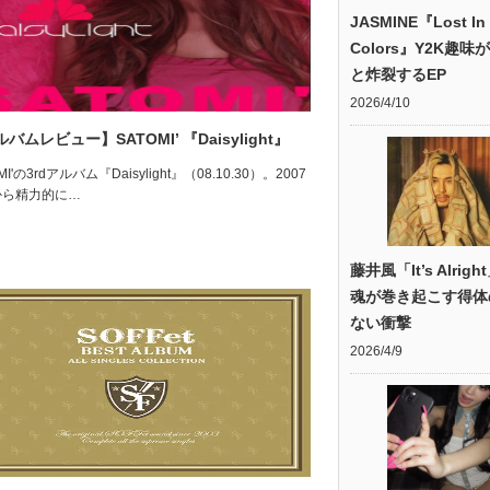
JASMINE『Lost In
Colors』Y2K趣味
と炸裂するEP
2026/4/10
バムレビュー】SATOMI’ 『Daisylight』
MI'の3rdアルバム『Daisylight』（08.10.30）。2007
から精力的に…
藤井風「It’s Alrig
魂が巻き起こす得体
ない衝撃
2026/4/9