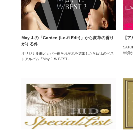
May J.の「Garden (Lo-fi Edit)」から変革の香り
【アル
がする件
SATO
年頃
オリジナル曲とカバー曲それぞれを選出したMay J.のベス
トアルバム『May J. W BEST -…