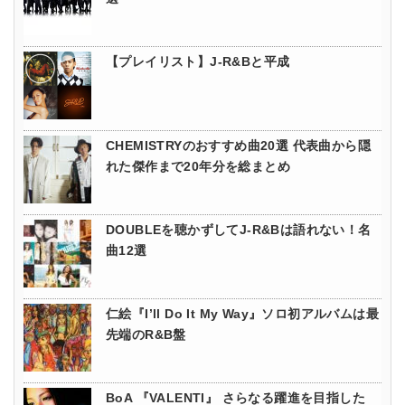
【プレイリスト】J-R&Bと平成
CHEMISTRYのおすすめ曲20選 代表曲から隠
れた傑作まで20年分を総まとめ
DOUBLEを聴かずしてJ-R&Bは語れない！名
曲12選
仁絵『I’ll Do It My Way』ソロ初アルバムは最
先端のR&B盤
BoA 『VALENTI』 さらなる躍進を目指した