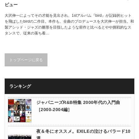
ビュー
大沢伸一によってその才能を見出され、1stアルバム『bird』が記録的ヒット
を飛ばしたbirdの二作目。本作も、全曲のプロデュースを大沢伸一が担当。和
製アシッド・ジャズの雛形を目指したような前作と比べるとやや挑戦的なス
タンスで、従来の落ち着…
トップページに戻る
ランキング
ジャパニーズR&B特集 2000年代の入門曲
［2000-2004編］
夜＆冬にオススメ。EXILEの泣けるバラード10
選