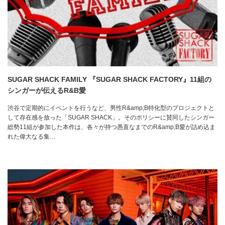
SUGAR SHACK FAMILY 『SUGAR SHACK FACTORY』11組の
シンガーが伝えるR&B愛
渋谷で定期的にイベントを行うなど、男性R&amp;B特化型のプロジェクトと
して存在感を放った「SUGAR SHACK」。そのポリシーに賛同したシンガー
総勢11組が参加した本作は、各々が持つ愚直なまでのR&amp;B愛が詰め込ま
れた偉大なる集…