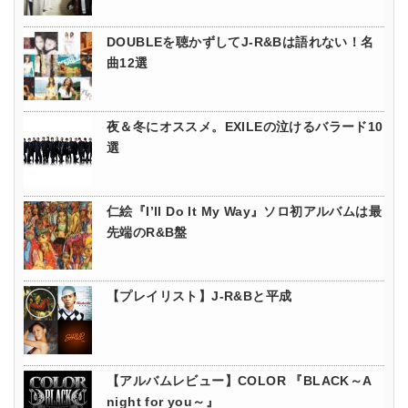
DOUBLEを聴かずしてJ-R&Bは語れない！名
曲12選
夜＆冬にオススメ。EXILEの泣けるバラード10
選
仁絵『I’ll Do It My Way』ソロ初アルバムは最
先端のR&B盤
【プレイリスト】J-R&Bと平成
【アルバムレビュー】COLOR 『BLACK～A
night for you～』