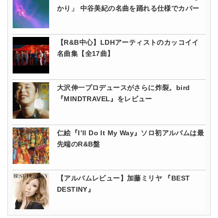
かり」 中谷美紀の名曲を踊れる仕様でカバー
【R&B中心】LDHアーティストのカッコイイ
名曲集【全17曲】
大沢伸一プロデュースがさらに炸裂。bird
『MINDTRAVEL』をレビュー
仁絵『I’ll Do It My Way』ソロ初アルバムは最
先端のR&B盤
【アルバムレビュー】加藤ミリヤ 『BEST
DESTINY』