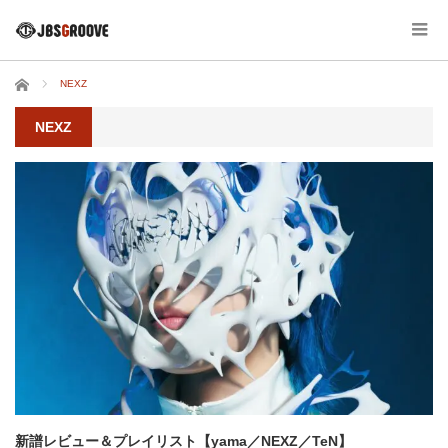
ホーム
NEXZ
NEXZ
新譜レビュー＆プレイリスト【yama／NEXZ／TeN】