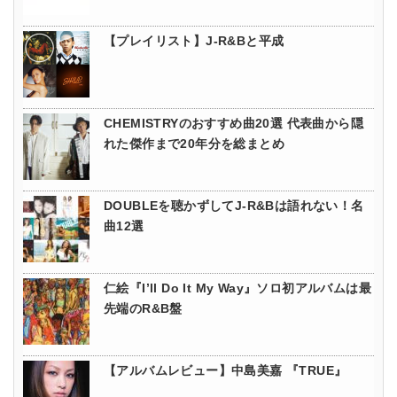
【プレイリスト】J-R&Bと平成
CHEMISTRYのおすすめ曲20選 代表曲から隠
れた傑作まで20年分を総まとめ
DOUBLEを聴かずしてJ-R&Bは語れない！名
曲12選
仁絵『I’ll Do It My Way』ソロ初アルバムは最
先端のR&B盤
【アルバムレビュー】中島美嘉 『TRUE』