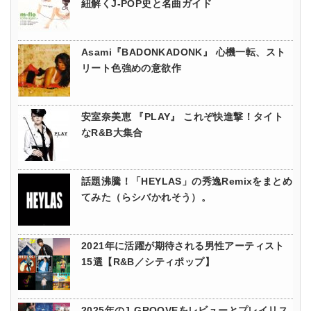
紐解くJ-POP史と名曲ガイド
Asami『BADONKADONK』 心機一転、スト
リート色強めの意欲作
安室奈美恵 『PLAY』 これぞ快進撃！タイト
なR&B大集合
話題沸騰！「HEYLAS」の秀逸Remixをまとめ
てみた（らシバかれそう）。
2021年に活躍が期待される男性アーティスト
15選【R&B／シティポップ】
2025年のJ-GROOVEをレビューとプレイリス