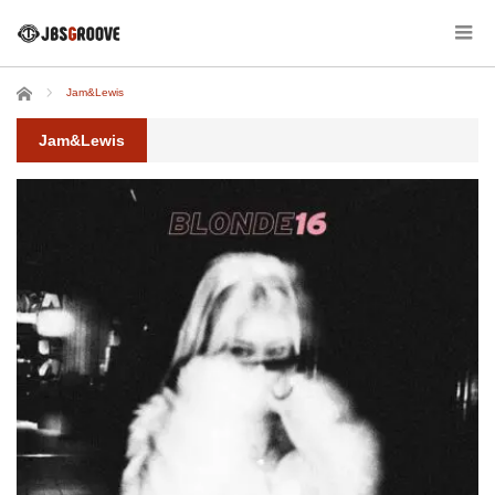
ホーム
Jam&Lewis
Jam&Lewis