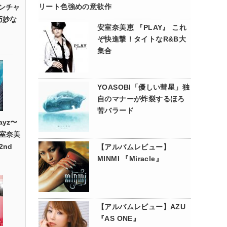
リート色強めの意欲作
”ワンチャ
巧妙な
安室奈美恵 『PLAY』 これ
ぞ快進撃！タイトなR&B大
集合
YOASOBI「優しい彗星」独
自のマナーが炸裂するほろ
苦バラード
ayz〜
室奈美
nd
【アルバムレビュー】
MINMI 『Miracle』
【アルバムレビュー】AZU
『AS ONE』