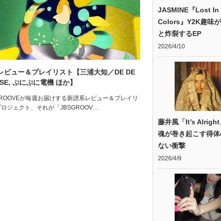
JASMINE『Lost In
Colors』Y2K趣味
と炸裂するEP
2026/4/10
レビュー＆プレイリスト【三浦大知／DE DE
SE, ぷにぷに電機 ほか】
GROOVEが毎週お届けする新譜系レビュー＆プレイリ
ロジェクト、それが「JBSGROOV…
藤井風「It’s Alrig
魂が巻き起こす得体
ない衝撃
2026/4/9