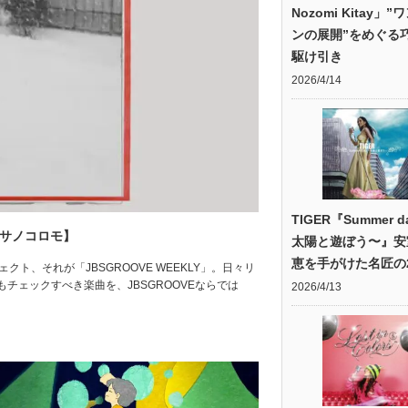
Nozomi Kitay」
ンの展開”をめぐる
駆け引き
2026/4/14
TIGER『Summer d
アサノコロモ】
太陽と遊ぼう〜』安
恵を手がけた名匠の2
ト、それが「JBSGROOVE WEEKLY」。日々リ
ェックすべき楽曲を、JBSGROOVEならでは
2026/4/13