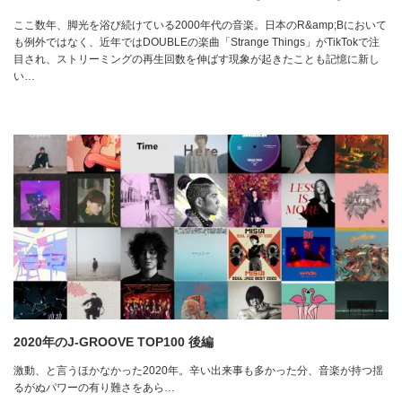
ここ数年、脚光を浴び続けている2000年代の音楽。日本のR&amp;Bにおいて
も例外ではなく、近年ではDOUBLEの楽曲「Strange Things」がTikTokで注
目され、ストリーミングの再生回数を伸ばす現象が起きたことも記憶に新し
い…
2020年のJ-GROOVE TOP100 後編
激動、と言うほかなかった2020年。辛い出来事も多かった分、音楽が持つ揺
るがぬパワーの有り難さをあら…