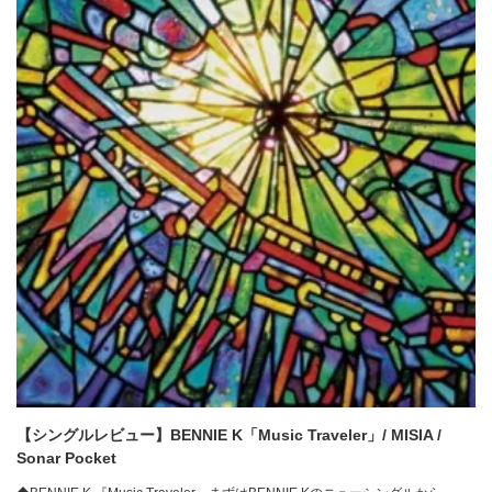
【シングルレビュー】BENNIE K「Music Traveler」/ MISIA /
Sonar Pocket