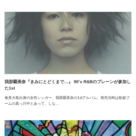
我那覇美奈『きみにとどくまで…』 90’s R&Bのブレーンが参加し
た1st
奄美大島出身の女性シンガー、我那覇美奈の1stアルバム。発売当時は歌姫ブ
ームの真っ只中とあって、しな…