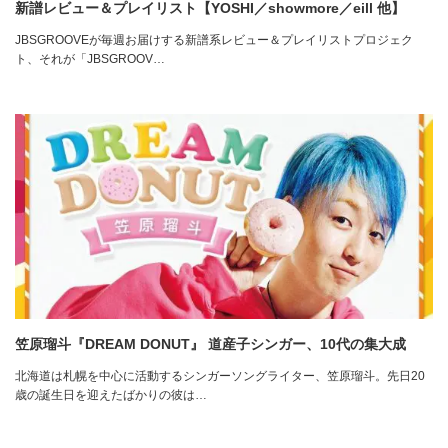
新譜レビュー＆プレイリスト【YOSHI／showmore／eill 他】
JBSGROOVEが毎週お届けする新譜系レビュー＆プレイリストプロジェク
ト、それが「JBSGROOV…
笠原瑠斗『DREAM DONUT』 道産子シンガー、10代の集大成
北海道は札幌を中心に活動するシンガーソングライター、笠原瑠斗。先日20
歳の誕生日を迎えたばかりの彼は…