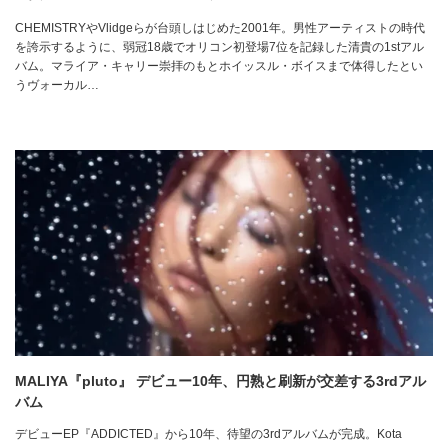
CHEMISTRYやVlidgeらが台頭しはじめた2001年。男性アーティストの時代
を誇示するように、弱冠18歳でオリコン初登場7位を記録した清貴の1stアル
バム。マライア・キャリー崇拝のもとホイッスル・ボイスまで体得したとい
うヴォーカル…
MALIYA『pluto』 デビュー10年、円熟と刷新が交差する3rdアル
バム
デビューEP『ADDICTED』から10年、待望の3rdアルバムが完成。Kota