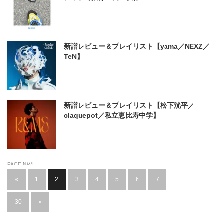
新譜レビュー＆プレイリスト【yama／NEXZ／
TeN】
新譜レビュー＆プレイリスト【松下洸平／
claquepot／私立恵比寿中学】
PAGE NAVI
«
1
2
3
4
5
6
7
…
30
»