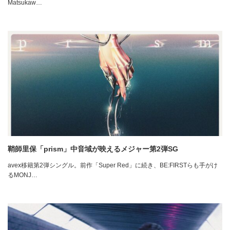
Matsukaw…
鞘師里保「prism」中音域が映えるメジャー第2弾SG
avex移籍第2弾シングル。前作「Super Red」に続き、BE:FIRSTらも手がけ
るMONJ…