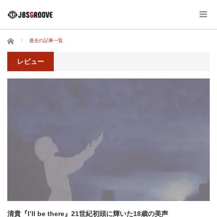
ホーム
過去の記事一覧
レビュー
清貴『I’ll be there』21世紀初頭に輝いた18歳の美声