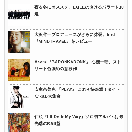
夜＆冬にオススメ。EXILEの泣けるバラード10
選
大沢伸一プロデュースがさらに炸裂。bird
『MINDTRAVEL』をレビュー
Asami『BADONKADONK』 心機一転、スト
リート色強めの意欲作
安室奈美恵 『PLAY』 これぞ快進撃！タイト
なR&B大集合
仁絵『I’ll Do It My Way』ソロ初アルバムは最
先端のR&B盤